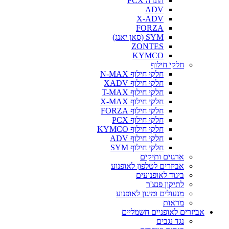
הונדה PCX
ADV
X-ADV
FORZA
SYM (סאן יאנג)
ZONTES
KYMCO
חלקי חילוף
חלקי חילוף N-MAX
חלקי חילוף XADV
חלקי חילוף T-MAX
חלקי חילוף X-MAX
חלקי חילוף FORZA
חלקי חילוף PCX
חלקי חילוף KYMCO
חלקי חילוף ADV
חלקי חילוף SYM
ארגזים ותיקים
אביזרים לטלפון לאופנוע
ביגוד לאופנועים
לתיקון פנצ'ר
מנעולים ומיגון לאופנוע
מראות
אביזרים לאופניים חשמליים
נגד נגבים