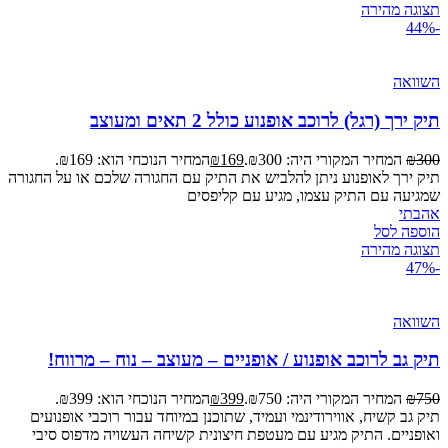
תצוגה מהירה
-44%
השוואה
תיק ירך (רגל) לרוכב אופנוע כולל 2 תאים ומעוצב
300
₪
המחיר המקורי היה: ₪300.
169
₪
המחיר הנוכחי הוא: ₪169.
תיק ירך לאופנוע ניתן להלביש את התיק עם החגורה שלכם או על החגורה
שמגיעה עם התיק עצמו, מגיע עם קליפסים
אהבתי
הוספה לסל
תצוגה מהירה
-47%
השוואה
תיק גב לרוכב אופנוע / אופניים – מעוצב – נוח – מרווח!
750
₪
המחיר המקורי היה: ₪750.
399
₪
המחיר הנוכחי הוא: ₪399.
תיק גב קשיח, אווירודינמי ועמיד, שתוכנן במיוחד עבור רוכבי אופנועים
ואופניים. התיק מגיע עם מעטפת חיצונית קשיחה העשויה מדפוס סיבי