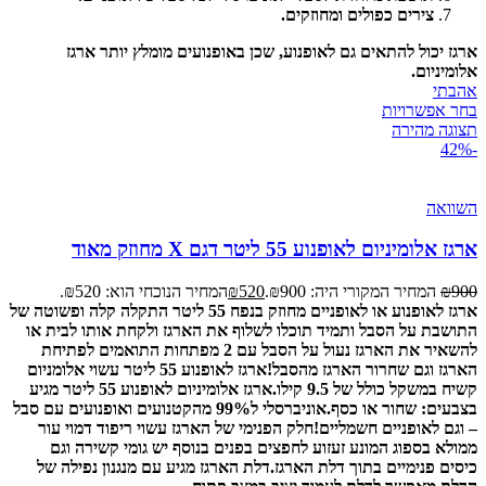
צירים כפולים ומחוזקים.
ארגז יכול להתאים גם לאופנוע, שכן באופנועים מומלץ יותר ארגז
אלומיניום.
אהבתי
בחר אפשרויות
תצוגה מהירה
-42%
השוואה
ארגז אלומיניום לאופנוע 55 ליטר דגם X מחוזק מאוד
900
₪
המחיר המקורי היה: ₪900.
520
₪
המחיר הנוכחי הוא: ₪520.
ארגז לאופנוע או לאופניים מחוזק בנפח 55 ליטר התקלה קלה ופשוטה של
התושבת על הסבל ותמיד תוכלו לשלוף את הארגז ולקחת אותו לבית או
להשאיר את הארגז נעול על הסבל עם 2 מפתחות התואמים לפתיחת
הארגז וגם שחרור הארגז מהסבל!
ארגז לאופנוע 55 ליטר עשוי אלומניום
קשיח במשקל כולל של 9.5 קילו.
ארגז אלומיניום לאופנוע 55 ליטר מגיע
בצבעים: שחור או כסף.
אוניברסלי ל99% מהקטנועים ואופנועים עם סבל
– וגם לאופניים חשמליים!
חלק הפנימי של הארגז עשוי ריפוד דמוי עור
ממולא בספוג המונע זעזוע לחפצים בפנים בנוסף יש גומי קשירה וגם
כיסים פנימיים בתוך דלת הארגז.
דלת הארגז מגיע עם מנגנון נפילה של