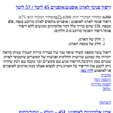
ריפוד פנימי לארגז אופנוע/אופניים 45 ליטר / 57 ליטר
200
₪
המחיר המקורי היה: ₪200.
75
₪
המחיר הנוכחי הוא: ₪75.
ריפוד פנימי לארגז לאופנוע / אופניים מתאים לארגז מרובע בנפח 45L
ובנפח 57L שהם בדרך כלל דמוי אלומיניום ומגיעים ללא ריפוד
פנימי.
ריפוד הפנימי מורכב מ-2 חלקים:
חלק של הארגז.
חלק של מכסה הארגז.
ריפוד עשוי מספוג קשיח וציפוי גמוי עור בצורת כריות קטנות שנותן מראה
יוקרתי מה שמונע שריטות החלקות ופגיעות של המוצרים שתכניסי לארגז
שנגרם בזמן הרכיבה.
הריפוד מגיע עם סקוצ’ים זכר ונקבה עם דבק שיהיה
ניתן לקבע את הריפוד על הארגז.
ניתן למצוא אצלנו מגוון ארגזים לאופניים
או לאופנוע
לחץ כאן
אהבתי
הוספה לסל
תצוגה מהירה
-36%
השוואה
ארגז אלומיניום לאופנוע 45L – נשלף – שחור/כסוף