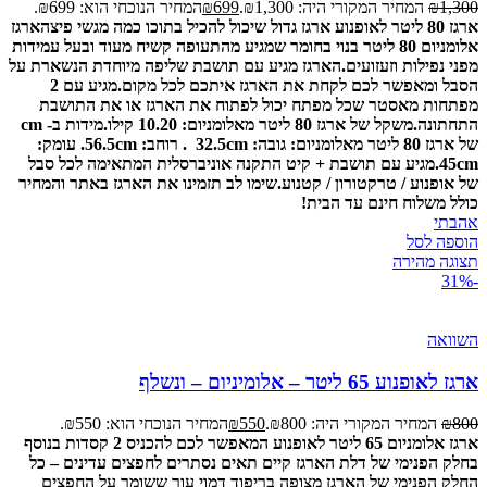
1,300
₪
המחיר המקורי היה: ₪1,300.
699
₪
המחיר הנוכחי הוא: ₪699.
ארגז 80 ליטר לאופנוע ארגז גדול שיכול להכיל בתוכו כמה מגשי פיצה
ארגז
אלומניום 80 ליטר בנוי בחומר שמגיע מהתעופה קשיח מעוד ובעל עמידות
מפני נפילות וזעזועים.
הארגז מגיע עם תושבת שליפה מיוחדת הנשארת על
הסבל ומאפשר לכם לקחת את הארגז איתכם לכל מקום.
מגיע עם 2
מפתחות מאסטר שכל מפתח יכול לפתוח את הארגז או את התושבת
התחתונה.
משקל של ארגז 80 ליטר מאלומניום: 10.20 קילו.
מידות ב- cm
של ארגז 80 ליטר מאלומניום: גובה: 32.5cm . רוחב: 56.5cm. עומק:
45cm.
מגיע עם תושבת + קיט התקנה אוניברסלית המתאימה לכל סבל
של אופנוע / טרקטורון / קטנוע.
שימו לב תזמינו את הארגז באתר והמחיר
כולל משלוח חינם עד הבית!
אהבתי
הוספה לסל
תצוגה מהירה
-31%
השוואה
ארגז לאופנוע 65 ליטר – אלומיניום – ונשלף
800
₪
המחיר המקורי היה: ₪800.
550
₪
המחיר הנוכחי הוא: ₪550.
ארגז אלומניום 65 ליטר לאופנוע המאפשר לכם להכניס 2 קסדות בנוסף
בחלק הפנימי של דלת הארגז קיים תאים נסתרים לחפצים עדינים – כל
החלק הפנימי של הארגז מצופה בריפוד דמוי עור ששומר על החפצים