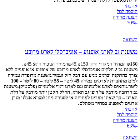
הדלת מאפשר לדלת לעמוד יציב במצב פתוח.
אהבתי
הוספה לסל
תצוגה מהירה
-70%
השוואה
משענת גב לארגז אופנוע – אוניברסלי לארגז מרובע
150
₪
המחיר המקורי היה: ₪150.
45
₪
המחיר הנוכחי הוא: ₪45.
משענת גב 2 חלקים אוניברסלי לארגז מרובע של אופנוע או אופניים ללא
צורך בהתקנה וברגים מגיע עם דבק חזק ועמיד.
משענת מרופדת עמידה
למים מתחברת לארגזים במידה 45 ליטר – 55 ליטר – 80 ליטר – 100
ליטר.
מתאים לארגז אלומינים וגם לארגז דמוי אלומניום (פלסטיק).
משענת
גב הרחבה מודבק על דופן גב הארגז, החלק הקטן יותר מודבק על דלת
הארגז – כך שאינו מפריע לפתיחה או לסגירה.
ניתן למצוא אצלנו מגוון
ארגזים לאופנוע במחיר משתלם.
אהבתי
הוספה לסל
תצוגה מהירה
-63%
השוואה