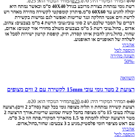
70
₪
המחיר המקורי היה: ₪70.
25
₪
המחיר הנוכחי הוא: ₪25.
רשת גומי נמתחת בצורת מרובע בגודל 40X40 ס”מ וכאשר נמתח היא
יכולה להגיע עד 60X60 ס”מ.
פיתרון קומפקטי לקשירה מהירה מאחר ויש
לרשת ווים אנטי החלקה ונגד שריטות ואפשר לגם גמישות בקשירת
דברים על הסבר שלכם.
יש 2 סוגי עובי:
עובי הרשת 4 מ”מ בצבעים: צהוב,
אדום , כחול.
עובי רשת 5 מ”מ בצבעים משולב מחזירי אור קטנים: אדום,
שחור, כחול.
ניתן לחבוק איתו קסדה, תיק, קופסת קרטון ישירות לסבל או
לשלדה של האופניים או האופנוע.
אהבתי
הוספה לסל
תצוגה מהירה
-50%
השוואה
רצועת 2 מטר גומי עובי 15mm לקשירה עם 2 ווים מצופים
40
₪
המחיר המקורי היה: ₪40.
20
₪
המחיר הנוכחי הוא: ₪20.
רצועת קשירה נמתחת וו תליה מצופה גומי בכל קצה (סה”כ 2 ווים).
רצועה
עגולה בעובי 15 מ”מ מצופה בחבל קשיח שמונע שריטות.
אורך הרצועה 2
מטר הרצועה יכולה להמתח פי 1.5 מהארוך המקורי.
פתח הוו כ-3 ס”מ.
עם ראש מציפוי חומי פלסטיק.
מגיע ב 3 צבעים: שחור,כחול,אדום.
אהבתי
הוספה לסל