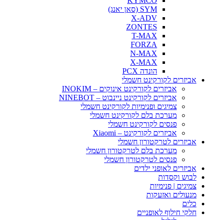
KYMCO
SYM (סאן יאנג)
X-ADV
ZONTES
T-MAX
FORZA
N-MAX
X-MAX
הונדה PCX
אביזרים לקורקינט חשמלי
אביזרים לקורקינט אינוקים – INOKIM
אביזרים לקורקינט ניינבוט – NINEBOT
צמיגים ופנימיות לקורקינט חשמלי
מערכת בלם לקורקינט חשמלי
פנסים לקורקינט חשמלי
אביזרים לקורקינט – Xiaomi
אביזרים לטרקטורון חשמלי
מערכת בלם לטרקטורון חשמלי
פנסים לטרקטורון חשמלי
אביזרים לאופני ילדים
לבוש וקסדות
צמיגים | פנימיות
מנעולים ואזעקות
כלים
חלקי חילוף לאופניים