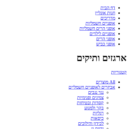
דף הבית
חנות אונליין
מדריכים
אופניים חשמליות
אופני הרים חשמליות
אופניים לילדים
אופני הרים
אופני כביש
ארגזים ותיקים
קטגוריות
All
מוצרים
אביזרים לאופניים חשמליים
נגד נגבים
צמיגים ופנימיות
קסדות ובטיחות
בקר ולמנוע
רגליות
כיסאות
לכידון והילוכים
ידיות גז