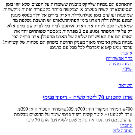
התאחסנו וגם גומיות שלייקס מובנות ששומרות על חפצים שלא יזוזו בזמן
הנסיעה!
ארגז קשיח בעיצוב X המוקשח ביותר בקטגוריה ופינות מוקשחות
שמונעות זעזועים בזמן נפילה.
לדלת הארגז צירים אל חלד בנוסף מנגנון
המונע נפילת דלת הארגז בזמן הפתיחה.
לארגז יש תושבת נשלפת מה
שמאפשר לכם לקחת את הארגז איתכם לבית בלי לפרק עם כלים אלא
רק על ידי המפתח (מגיע עם 2 מפתחות מאסטר שפותחים יחד את
הארגז וגם את האפשרות שליפה של הארגז מהסבל).
ארגז ברמה הכי
גובהה בשוק ואיכותי מאוד מעניק תחושת ביטחון וגם נוכחות של קשיחות!
ערכה מגיע קיט אוניברסלי לכל סבל עם ברגים!
אהבתי
בחר אפשרויות
תצוגה מהירה
-43%
השוואה
ארגז לקטנוע 70 ליטר קשיח + ריפוד פנימי
700
₪
המחיר המקורי היה: ₪700.
399
₪
המחיר הנוכחי הוא: ₪399.
ארגז לקטנוע 70 ליטר קשיח ריפוד פנימי שומר על החפצים מבלימת
זעזועים, מבחינת נפח איחסון מושלם לשליחים! ארגז 70 ליטר
אהבתי
הוספה לסל