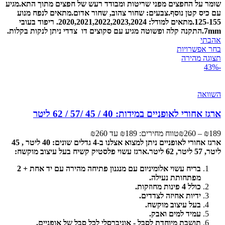
שומר על החפצים מפני שריטות ומבודד רעש של חפצים מתוך התא.
מגיע
עם כיס קטן נוסף.
צבעים: שחור צהוב, שחור אדום.
מתאים לנפח מנוע
125-155.
מתאים למודל: 2020,2021,2022,2023,2024.
ריפוד בעובי
7mm.
התקנה קלה ופשוטה מגיע עם סקוצים דו צדדי ניתן לנקות בקלות.
אהבתי
בחר אפשרויות
תצוגה מהירה
-43%
השוואה
ארגז אחורי לאופניים במידות: 40 / 45 /57 / 62 ליטר
189
₪
–
260
₪
טווח מחירים: ⁦₪189⁩ עד ⁦₪260⁩
ארגז אחורי לאופניים ניתן למצוא אצלנו ב-4 גדלים שונים: 40 ליטר , 45
ליטר, 57 ליטר, 62 ליטר.
ארגז עשוי פלסטיק קשיח בעל עיצוב מוקשח:
בריח עשוי אלומיניום עם מנגנון פתיחה מהירה עם יד אחת + 2
מפתחותת נעילה.
כולל 4 פינות מחוזקות.
ידיות אחיזה לצדדים.
בעל עיצוב מוקשח.
עמיד למים ואבק.
תושבת מיוחדת לסבל - אוניברסלי לכל סבל של אופניים.