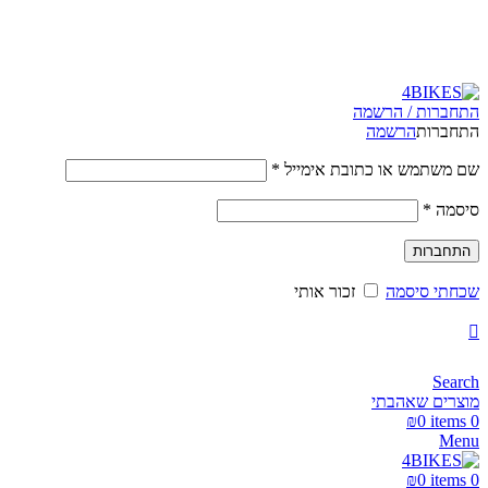
משלוחים מהירים לכל הארץ תוך 3-4 ימי עסקים.
משלוחים מהירים עם UPS תוך 3-5 ימים
התחברות / הרשמה
התחברות
הרשמה
שם משתמש או כתובת אימייל
*
סיסמה
*
התחברות
שכחתי סיסמה
זכור אותי
Search
מוצרים שאהבתי
₪
0
items
0
Menu
₪
0
items
0