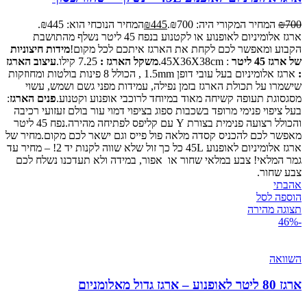
700
₪
המחיר המקורי היה: ₪700.
445
₪
המחיר הנוכחי הוא: ₪445.
ארגז אלומיניום לאופנוע או לקטנוע בנפח 45 ליטר נשלף מהתושבת
הקבוע ומאפשר לכם לקחת את הארגז איתכם לכל מקום!
מידות חיצוניות
של ארגז 45 ליטר
: 45X36X38cm.
משקל הארגז :
7.25 קילו.
עיצוב הארגז
:
ארגז אלומיניום בעל עובי דופן 1.5mm , הכולל 8 פינות בולטות ומחוזקות
שישמרו על תכולת הארגז בזמן נפילה, עמידות מפני גשם ושמש, עשוי
מסגסוגת תעופה קשיחה מאוד במיוחד לרוכבי אופנוע וקטנוע.
פנים הארגז
:
בעל ציפוי פנימי מרופד בשכבות ספוג בציפוי דמוי עור בולם זעזועי רכיבה
והכולל רצועה פנימית בצורת Y עם קליפס לפתיחה מהירה.נפח 45 ליטר
מאפשר לכם להכניס קסדה מלאה פול פייס וגם ישאר לכם מקום.מחיר של
ארגז אלומיניום לאופנוע 45L כל כך זול שלא שווה לקנות יד 2! – מחיר עד
גמר המלאי! צבע במלאי שחור או אפור, במידה ולא תעדכנו נשלח לכם
צבע שחור.
אהבתי
הוספה לסל
תצוגה מהירה
-46%
השוואה
ארגז 80 ליטר לאופנוע – ארגז גדול מאלומניום