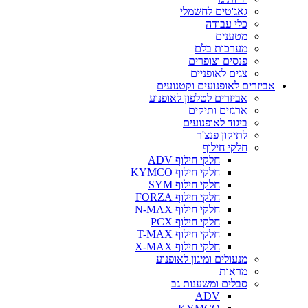
גאג'טים לחשמלי
כלי עבודה
מטענים
מערכות בלם
פנסים וצופרים
צגים לאופניים
אביזרים לאופנועים וקטנועים
אביזרים לטלפון לאופנוע
ארגזים ותיקים
ביגוד לאופנועים
לתיקון פנצ'ר
חלקי חילוף
חלקי חילוף ADV
חלקי חילוף KYMCO
חלקי חילוף SYM
חלקי חילוף FORZA
חלקי חילוף N-MAX
חלקי חילוף PCX
חלקי חילוף T-MAX
חלקי חילוף X-MAX
מנעולים ומיגון לאופנוע
מראות
סבלים ומשענות גב
ADV