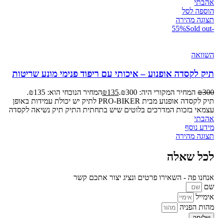
אהבתי
הוספה לסל
תצוגה מהירה
Sold out
-55%
השוואה
תיק לקסדה אופנוע – איכותי עם ריפוד פנימי מונע שריטות
300
₪
המחיר המקורי היה: ₪300.
135
₪
המחיר הנוכחי הוא: ₪135.
תיק לקסדה אופנוע מבית PRO-BIKER לתיק יש יכולת עמידות באופן
עצמאי בזכות המדרכים בלוטים שיש בתחתית התיק תיק נשיאה לקסדה
אהבתי
מידע נוסף
תצוגה מהירה
לכל שאלה
אנחנו פה - השאירו פרטים ונציג יצור אתכם קשר
שם
אימייל
מהות הפניה
שליחה