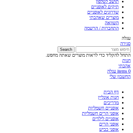
תושב לטלפון
תיקים לאופניים
שדרוגים לאופניים
מוצרים שאהבתי
השוואה
התחברות / הרשמה
עגלה
סגירה
Search
התחל להקליד כדי לראות מוצרים שאתה מחפש.
חנות
אהבתי
0
items
עגלה
החשבון שלי
דף הבית
חנות אונליין
מדריכים
אופניים חשמליות
אופני הרים חשמליות
אופניים לילדים
אופני הרים
אופני כביש