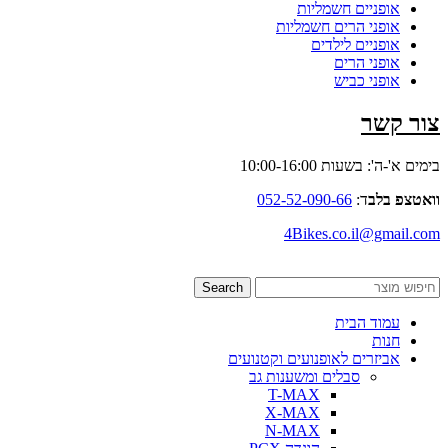
אופניים חשמליות
אופני הרים חשמליות
אופניים לילדים
אופני הרים
אופני כביש
צור קשר
בימים א'-ה': בשעות 10:00-16:00
וואטצפ בלב
ד:
052-52-090-66
4Bikes.co.il@gmail.com
Search
עמוד הבית
חנות
אביזרים לאופנועים וקטנועים
סבלים ומשענות גב
T-MAX
X-MAX
N-MAX