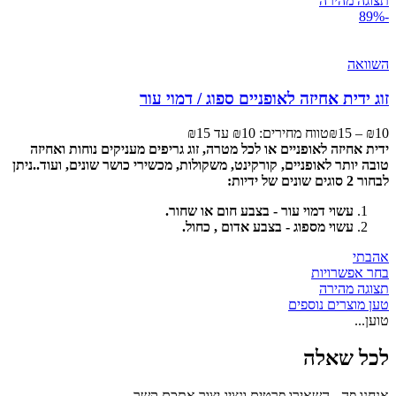
תצוגה מהירה
-89%
השוואה
זוג ידית אחיזה לאופניים ספוג / דמוי עור
10
₪
–
15
₪
טווח מחירים: ⁦₪10⁩ עד ⁦₪15⁩
ידית אחיזה לאופניים או לכל מטרה, זוג גריפים מעניקים נוחות ואחיזה
טובה יותר לאופניים, קורקינט, משקולות, מכשירי כושר שונים, ועוד..
ניתן
לבחור 2 סוגים שונים של ידיות:
עשוי דמוי עור - בצבע חום או שחור.
עשוי מספוג - בצבע אדום , כחול.
אהבתי
בחר אפשרויות
תצוגה מהירה
טען מוצרים נוספים
טוען...
לכל שאלה
אנחנו פה - השאירו פרטים ונציג יצור אתכם קשר