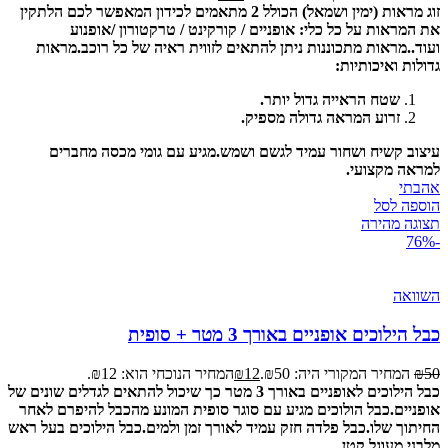
זוג מראות (ימין ושמאל) הכולל 2 מתאמים לכידון המאפשר לכם הלתקין
את המראות על כל כלי: אופניים / קורקינט / טרקטורון /אופנוע
ועוד..
מראות מתכוננות ניתן להתאים לזווית ראיה של כל רוכב.
מראות
גדולות ואיכותיות:
שטח הראייה גדול יותר.
זרוע המראה גדולה מספיק.
עיצוב קשיח ושחור עמיד לגשם ושמש.
מגיע עם גומי מכסה מחברים
למראה מקצועי.
אהבתי
הוספה לסל
תצוגה מהירה
-76%
השוואה
כבל הילוכים אופניים באורך 3 מטר + סופית
50
₪
המחיר המקורי היה: ₪50.
12
₪
המחיר הנוכחי הוא: ₪12.
כבל הילוכים לאופניים באורך 3 מטר כך שיכול להתאים לגדלים שונים של
אופניים.
כבל הולוכים מגיע עם סוגר סופית המונע מהכבל להיפרם לאחר
החיתוך שלו.
כבל פלדה חזק עמיד לאורך זמן ולמים.
כבל הילוכים בעל ראש
מלבני מעוגל קטן.