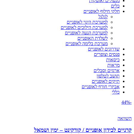
מנעולים ואזעקות
כלים
חלקי חילוף לאופניים
לגלגל
למערכת היגוי לאופניים
למערכת הילוכים לאופניים
למערכת הנעה לאופניים
לשלדת האופניים
מערכת בלימה לאופניים
שדרוגים לאופניים
פנסים וצופרים
כיסאות
מראות
ארגזים וסבלים
תושב לטלפון
תיקים לאופניים
אביזרי חורף לאופניים
כללי
-44%
השוואה
קרניים לכידון אופניים / קורקינט – ימין ושמאל