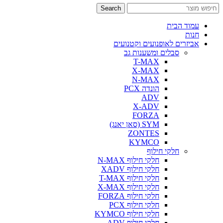
Search
עמוד הבית
חנות
אביזרים לאופנועים וקטנועים
סבלים ומשענות גב
T-MAX
X-MAX
N-MAX
הונדה PCX
ADV
X-ADV
FORZA
SYM (סאן יאנג)
ZONTES
KYMCO
חלקי חילוף
חלקי חילוף N-MAX
חלקי חילוף XADV
חלקי חילוף T-MAX
חלקי חילוף X-MAX
חלקי חילוף FORZA
חלקי חילוף PCX
חלקי חילוף KYMCO
חלקי חילוף ADV