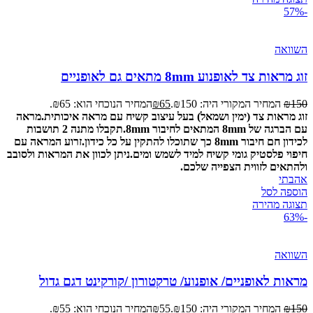
-57%
השוואה
זוג מראות צד לאופנוע 8mm מתאים גם לאופניים
150
₪
המחיר המקורי היה: ₪150.
65
₪
המחיר הנוכחי הוא: ₪65.
זוג מראות צד (ימין ושמאל) בעל עיצוב קשיח עם מראה איכותית.
מראה
עם הברגה של 8mm המתאים לחיבור 8mm.
תקבלו מתנה 2 תושבות
לכידון חם חיבור 8mm כך שתוכלו להתקין על כל כידון.
זרוע המראה עם
חיפוי פלסטיק גומי קשיח למיד לשמש ומים.
ניתן לכוון את המראות ולסובב
ולהתאים לזווית הצפייה שלכם.
אהבתי
הוספה לסל
תצוגה מהירה
-63%
השוואה
מראות לאופניים/ אופנוע/ טרקטורון /קורקינט דגם גדול
150
₪
המחיר המקורי היה: ₪150.
55
₪
המחיר הנוכחי הוא: ₪55.