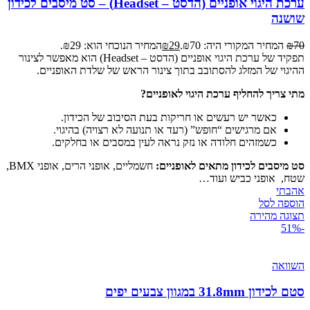
ערכת היגוי אופניים (הדסט – Headset) – סט מיסבים לכידון
שושנה
70
₪
המחיר המקורי היה: ₪70.
29
₪
המחיר הנוכחי הוא: ₪29.
תפקיד של ערכת היגוי אופניים (הדסט – Headset) הוא מאפשר לצינור
ההיגוי של המזלג להסתובב בתוך צינור הראש של שלדת האופניים.
מתי צריך להחליף ערכת היגוי לאופניים?
כאשר יש רעשים או חריקות בעת הסיבוב של הכידון.
אם מרגישים “חופש” (רעד או תנועה לא רצויה) בהיגוי.
כשמזהים חלודה או נזק נראה לעין במסבים או בחלקים.
סט מיסבים לכידון מתאים לאופניים:
חשמליים, אופני הרים, אופני BMX,
שטח, אופני כביש ועוד…
אהבתי
הוספה לסל
תצוגה מהירה
-51%
השוואה
סטם לכידון 31.8mm במגוון צבעים יפים