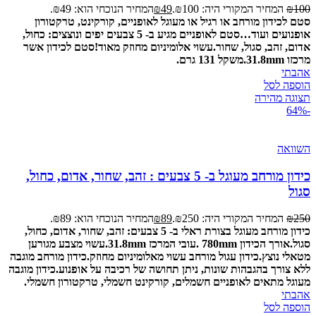
100
₪
המחיר המקורי היה: ₪100.
49
₪
המחיר הנוכחי הוא: ₪49.
סטם לכידון מורחב או רגיל או מעוגל לאופניים, קורקינט, טרקטורון
אופנועים ועוד…
סטם לאופניים מגיע ב- 5 צבעים יפים ונוצצים: כחול,
אדום, זהב, סגול, שחור.
עשוי אלומיניום מחוזק מאוד!
סטם לכידון אשר
מרכזו 31.8mm.
משקל 131 גרם.
אהבתי
הוספה לסל
תצוגה מהירה
-64%
השוואה
כידון מורחב מעוגל ב- 5 צבעים : זהב, שחור, אדום, כחול,
סגול
250
₪
המחיר המקורי היה: ₪250.
89
₪
המחיר הנוכחי הוא: ₪89.
כידון מורחב מעוגל בצורת ראלי ב- 5 צבעים: זהב, שחור, אדום, כחול,
סגול.
אורך הכידון 780mm .
עובי המרכז 31.8mm.
עשוי מצבע מגורען
מטאלי נוצץ.
כידון עגול מורחב עשוי מאלומיניום מחוזק.
כידון מורחב מוגבה
ללא צורך בהגבהות שונות, ניתן תחושה של רכיבה על אופנוע.
כידון מוגבה
מעוגל מתאים לאופניים חשמלים, קורקינט חשמלי, טרקטורון חשמלי.
אהבתי
הוספה לסל