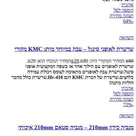
אהבתי
הוספה לסל
תצוגה מהירה
-64%
השוואה
שרשרת לאופני סינגל – עבה במיוחד מותג KMC מקורי
80
₪
המחיר המקורי היה: ₪80.
29
₪
המחיר הנוכחי הוא: ₪29.
שרשרת לאופניים עם הילוך אחד או בשפה המקצועית אופני
סינגל.
שרשרת עבה לאופניים מתאימה לעומס ויכולת עמידה
בלחצים.
שרשרת של חברת KMC דגם Hv-410.
שרשרת כולל מחבר
חוליות מתנה!
אהבתי
הוספה לסל
תצוגה מהירה
-72%
השוואה
מגביה כידון 210mm – מגביה סטאם 210mm איכותי