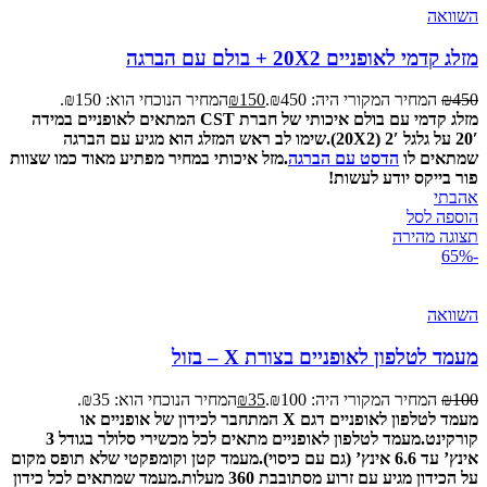
השוואה
מזלג קדמי לאופניים 20X2 + בולם עם הברגה
450
₪
המחיר המקורי היה: ₪450.
150
₪
המחיר הנוכחי הוא: ₪150.
מזלג קדמי עם בולם איכותי של חברת CST המתאים לאופניים במידה
20′ על גלגל 2′ (20X2).
שימו לב ראש המזלג הוא מגיע עם הברגה
שמתאים לו
הדסט עם הברגה
.
מזל איכותי במחיר מפתיע מאוד כמו שצוות
פור בייקס יודע לעשות!
אהבתי
הוספה לסל
תצוגה מהירה
-65%
השוואה
מעמד לטלפון לאופניים בצורת X – בזול
100
₪
המחיר המקורי היה: ₪100.
35
₪
המחיר הנוכחי הוא: ₪35.
מעמד לטלפון לאופניים דגם X המתחבר לכידון של אופניים או
קורקינט.
מעמד לטלפון לאופניים מתאים לכל מכשירי סלולר בגודל 3
אינץ’ עד 6.6 אינץ’ (גם עם כיסוי).
מעמד קטן וקומפקטי שלא תופס מקום
על הכידון מגיע עם זרוע מסתובבת 360 מעלות.
מעמד שמתאים לכל כידון