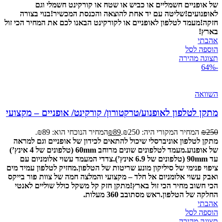
של אופניים חשמליים או כביש או שטח או קורקינט חשמלי וגם
לאופנועים!
שליטה עם יד אחת להוצאה והכנסת המכשיר!
בנוי בצורה
חזקה!
מעמד לטלפון לאופניים או לקורקינט הבאנו לכם את המחיר הכי זול
בארץ!
אהבתי
הוספה לסל
תצוגה מהירה
-64%
השוואה
מתקן לטלפון לאופנוע/טרקטורון/ קורקינט/ אופניים – מקצועי
250
₪
המחיר המקורי היה: ₪250.
89
₪
המחיר הנוכחי הוא: ₪89.
מתקן לטלפון אוניברסלי שיכול להתאים לכידון של אופניים וגם למראה
של אופנוע.
מעמד לטלפונים שונים מרוחב 60mm (טלפונים של 4 אינץ’)
עד 90mm (טלפונים של 6.9 אינץ’).
צדדי המעמד עשוי אלומניום עם
ציפוי פנימי של סיליקון מונע שריטות של הטלפון.
מחזיק לטלפון עמיד מים
ואבק עשוי אלומניום אל חלד – מקצועי והמלצה חמה של צוות פור בייקס
הכי חשוב מחיר הכי זול בארץ!
מתקן חזק קל משקל כולל שוליים לאנטי
החלקה של הטלפון.
ראש מסתובב 360 מעלות.
אהבתי
הוספה לסל
תצוגה מהירה