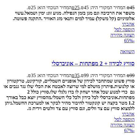
45
₪
המחיר המקורי היה: ₪45.
25
₪
המחיר הנוכחי הוא: ₪25.
משפר את הרכיבה וגם מגן בזמן הנפילה.
מגיע זוג: ימין ושמאל.
עשוי
אלומיניום (קל משקל) עמיד למים ותנאי מזג האוויר .
התקנה פשוטה.
אהבתי
הוספה לסל
תצוגה מהירה
-65%
השוואה
סוויץ לכידון + 2 מפתחות – אוניברסלי
99
₪
המחיר המקורי היה: ₪99.
35
₪
המחיר הנוכחי הוא: ₪35.
סוויץ פשוט שמתחבר לכידון של אופניים חשמליים, קורקינט, טרקטורון
או קלנועית.
פיתרון מושלם למי שרוצה לאבטח את הכלי שלו נגד גנבים או
גם כדי למנוע שכל אחד ישחק לו בדו גלגלי שלו.
סוויץ כולל 2
מפתחות.
אוניברסלי לכל כידון ולכל כלי חשמלי.
מהסוויץ יוצא כבל באורך
1.2 מטר בקצה יש קונקטור לחיבור מהיר לבקר או למערכת החשמל.
ניתן
ללמצוא סוויץ עם צד וולים, וגם סוויץ עם צד וולטים וידית גז.
אהבתי
הוספה לסל
תצוגה מהירה
-67%