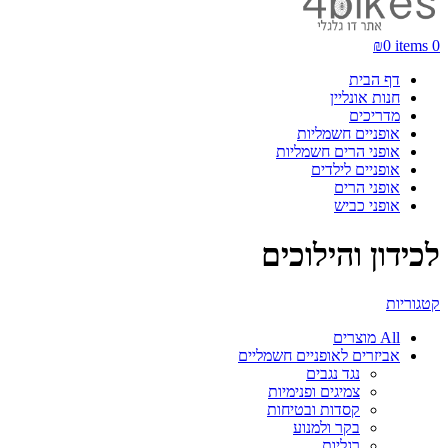
₪
0
items
0
דף הבית
חנות אונליין
מדריכים
אופניים חשמליות
אופני הרים חשמליות
אופניים לילדים
אופני הרים
אופני כביש
לכידון והילוכים
קטגוריות
All
מוצרים
אביזרים לאופניים חשמליים
נגד נגבים
צמיגים ופנימיות
קסדות ובטיחות
בקר ולמנוע
רגליות