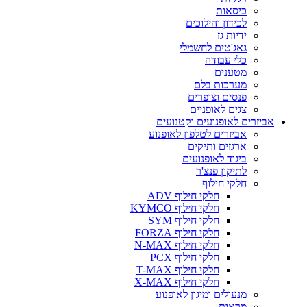
כיסאות
לכידון והילוכים
ידיות גז
גאג'טים לחשמלי
כלי עבודה
מטענים
מערכות בלם
פנסים וצופרים
צגים לאופניים
אביזרים לאופנועים וקטנועים
אביזרים לטלפון לאופנוע
ארגזים ותיקים
ביגוד לאופנועים
לתיקון פנצ'ר
חלקי חילוף
חלקי חילוף ADV
חלקי חילוף KYMCO
חלקי חילוף SYM
חלקי חילוף FORZA
חלקי חילוף N-MAX
חלקי חילוף PCX
חלקי חילוף T-MAX
חלקי חילוף X-MAX
מנעולים ומיגון לאופנוע
מראות