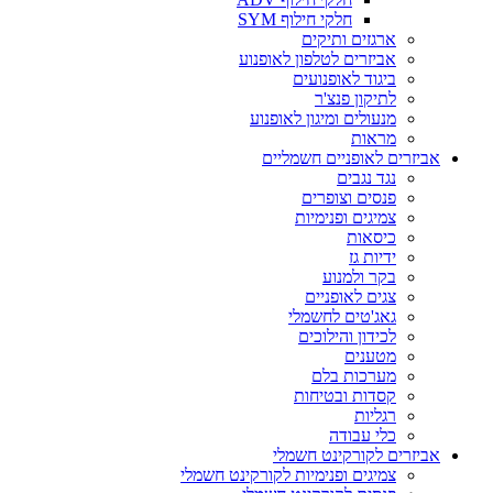
חלקי חילוף SYM
ארגזים ותיקים
אביזרים לטלפון לאופנוע
ביגוד לאופנועים
לתיקון פנצ'ר
מנעולים ומיגון לאופנוע
מראות
אביזרים לאופניים חשמליים
נגד נגבים
פנסים וצופרים
צמיגים ופנימיות
כיסאות
ידיות גז
בקר ולמנוע
צגים לאופניים
גאג'טים לחשמלי
לכידון והילוכים
מטענים
מערכות בלם
קסדות ובטיחות
רגליות
כלי עבודה
אביזרים לקורקינט חשמלי
צמיגים ופנימיות לקורקינט חשמלי