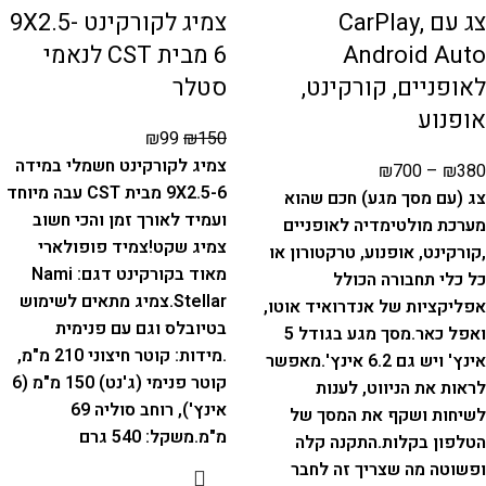
צג עם CarPlay,
צמיג לקורקינט 9X2.5-
Android Auto
6 מבית CST לנאמי
לאופניים, קורקינט,
סטלר
אופנוע
₪
99
₪
150
צמיג לקורקינט חשמלי במידה
₪
700
–
₪
380
9X2.5-6 מבית CST עבה מיוחד
צג (עם מסך מגע) חכם שהוא
ועמיד לאורך זמן והכי חשוב
מערכת מולטימדיה לאופניים
צמיג שקט!
צמיד פופולארי
,קורקינט, אופנוע, טרקטורון או
מאוד בקורקינט דגם: Nami
כל כלי תחבורה הכולל
Stellar.
צמיג מתאים לשימוש
אפליקציות של אנדרואיד אוטו,
בטיובלס וגם עם פנימית
ואפל כאר.
מסך מגע בגודל 5
.
מידות: קוטר חיצוני 210 מ"מ,
אינץ' ויש גם 6.2 אינץ'.
מאפשר
קוטר פנימי (ג'נט) 150 מ"מ (6
לראות את הניווט, לענות
אינץ'), רוחב סוליה 69
לשיחות ושקף את המסך של
מ"מ.
משקל: 540 גרם
הטלפון בקלות.
התקנה קלה
ופשוטה מה שצריך זה לחבר