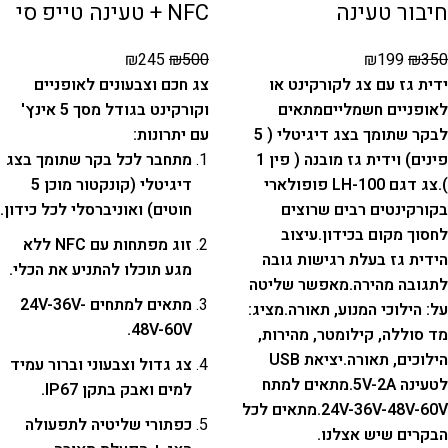
חיבור טעינה
NFC + טעינה טייפ סי
₪
245
₪
500
₪
199
₪
350
ידית גז עם צג לקורקינט או
צג חכם וצבעונים לאופניים
לאופניים חשמליים
מתאים
וקורקינט בגודל מסך 5 אינץ'
לבקר שתומך בצג דיגיטלי ( 5
עם יתרונות:
פינים) וידית גז מובנה ( פין 1
מתחבר לכל בקר שתומך בצג
).
צג דגם LH-100 פופולארי
דיגיטלי (קונקטור מוכן 5
בקורקינטים רבים שרוצים
חוטים) ואוניברסלי לכל כידון.
לחסוך מקום בכידון.
עיצוב
זוג מפתחות עם NFC ללא
הידית גז בעלת רגישות גובה
מגע תוכלו להתניע את הכלי.
לתגובה מהירה.
מאפשר שליטה
מתאים למתחים 24V-36V-
על: הילוכי המנוע, תאורה.
מציג:
48V-60V.
מד סוללה, קילומטר, מהירות,
הילוכים, תאורה.
יציאת USB
צג גדול וצבעוני וברור עמיד
לטעינה 5V-2A.
מתאים למתח
למים ואבק בתקן IP67.
24V-36V-48V-60V.
מתאים לכל
כפתורי שליטיה לתפעולה
הבקרים שיש אצלנו.