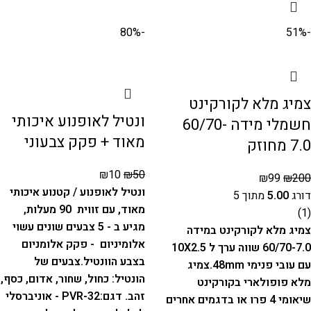
-80%
-51%
צמיג מלא לקורקינט
ונטיל לאופנוע איכותי
חשמלי מידה 60/70-
מאוד + פקק צבעוני
7.0 מחוזק
₪
10
₪
50
₪
99
₪
200
ונטיל לאופנוע / קטנוע איכותי
דורג
5.00
מתוך 5
מאוד, עם זווית 90 מעלות,
(1)
מגיע ב - 5 צבעים שונים עשוי
צמיג מלא לקורקינט במידה
אלומיניום - פקק אלומניום
60/70-7.0 שווה ערך ל 10X2.5
בצבע הוונטיל.
צבעים של
עם עובי פנימי 48mm.
צמיג
הונטיל: כחול, שחור, אדום, כסף,
מלא פופולארי בקורקינט
זהב.
דגם:PVR-32 - אוניברסלי
שיאומי 4 פרו או בדגמים אחרים