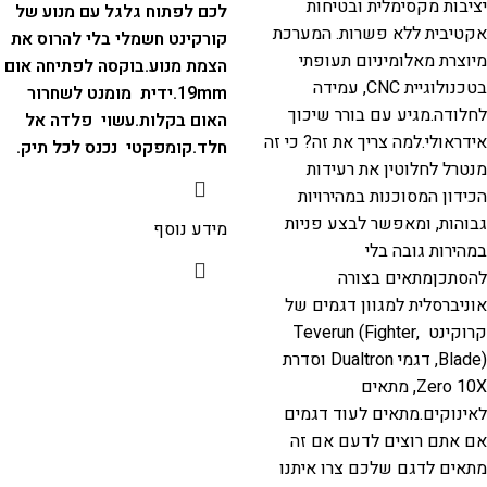
יציבות מקסימלית ובטיחות
לכם לפתוח גלגל עם מנוע של
אקטיבית ללא פשרות. המערכת
קורקינט חשמלי בלי להרוס את
מיוצרת מאלומיניום תעופתי
הצמת מנוע.
בוקסה לפתיחה אום
בטכנולוגיית CNC, עמידה
19mm.
ידית מומנט לשחרור
לחלודה.מגיע עם בורר שיכוך
האום בקלות.
עשוי פלדה אל
אידראולי.למה צריך את זה? כי זה
חלד.
קומפקטי נכנס לכל תיק.
מנטרל לחלוטין את רעידות
הכידון המסוכנות במהירויות
גבוהות, ומאפשר לבצע פניות
מידע נוסף
במהירות גובה בלי
להסתכןמתאים בצורה
אוניברסלית למגוון דגמים של
קרוקינט Teverun (Fighter,
Blade), דגמי Dualtron וסדרת
Zero 10X, מתאים
לאינוקים.מתאים לעוד דגמים
אם אתם רוצים לדעם אם זה
מתאים לדגם שלכם צרו איתנו