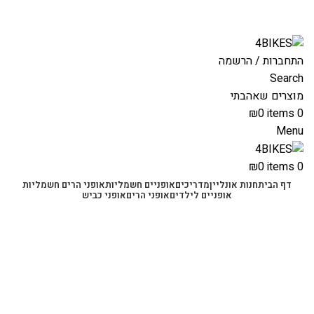
משלוחים מהירים לכל הארץ תוך 3-4 ימי עסקים.
משלוחים מהירים עם UPS תוך 3-5 ימים
התחברות / הרשמה
Search
מוצרים שאהבתי
₪
0
items
0
Menu
₪
0
items
0
דף הבית
חנות אונליין
מדריכים
אופניים חשמליות
אופני הרים חשמליות
אופניים לילדים
אופני הרים
אופני כביש
אביזרים לקורקינט חשמלי
קטגוריות