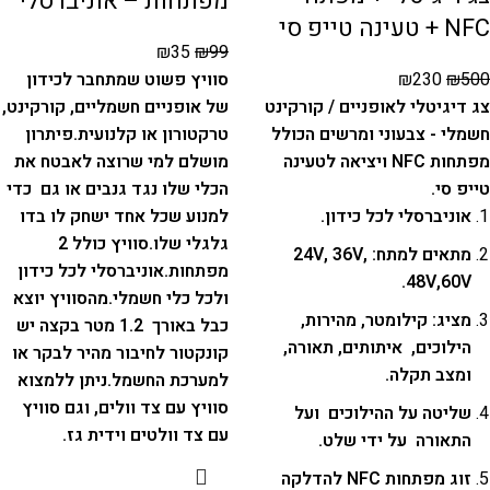
מפתחות – אוניברסלי
NFC + טעינה טייפ סי
₪
35
₪
99
500
₪
230
₪
סוויץ פשוט שמתחבר לכידון
צג דיגיטלי לאופניים / קורקינט
של אופניים חשמליים, קורקינט,
חשמלי - צבעוני ומרשים הכולל
טרקטורון או קלנועית.
פיתרון
מפתחות NFC ויציאה לטעינה
מושלם למי שרוצה לאבטח את
טייפ סי.
הכלי שלו נגד גנבים או גם כדי
אוניברסלי לכל כידון.
למנוע שכל אחד ישחק לו בדו
גלגלי שלו.
סוויץ כולל 2
מתאים למתח: 24V, 36V,
מפתחות.
אוניברסלי לכל כידון
48V,60V.
ולכל כלי חשמלי.
מהסוויץ יוצא
מציג: קילומטר, מהירות,
כבל באורך 1.2 מטר בקצה יש
הילוכים, איתותים, תאורה,
קונקטור לחיבור מהיר לבקר או
ומצב תקלה.
למערכת החשמל.
ניתן ללמצוא
סוויץ עם צד וולים, וגם סוויץ
שליטה על ההילוכים ועל
עם צד וולטים וידית גז.
התאורה על ידי שלט.
זוג מפתחות NFC להדלקה