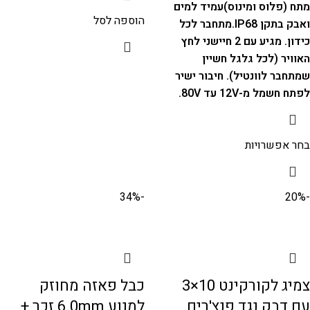
מתח (פלוס ומינוס)
עמיד למים
הוספה לסל
ואבק בתקן IP68.
מתחבר לכל
כידון. מגיע עם 2 חיישני לחץ
האוויר (לכל גלגל חשיין
שמתחבר לוונטיל).
חיבור ישיר
לפתח חשמל מ-12V עד 80V.
בחר אפשרויות
-34%
-20%
צמיג לקורקינט 10×3
כבל פאזה מחוזק
עם דבק נגד פנצ'רים
למנוע 6.0mm זכר +