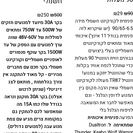
חשמלי
₪
29
₪
90
₪
250
₪
500
פנימית לקורקינט חשמלי מידה
בקר
30A
מיועד למנועים חזקים
90/65-6.5 (יש שיקרוא לזה
של
500W
עד
750W
ומתאים
פנימית בגודל 11 אינץ') איכותי
לסוללות של 48V-60V שווה
מאוד ומתאים לקורקינטים
ערך למנועים עם הספק של עד
חשמליים בעלי ביצועים
1500W.
בקר עוקף סנסורים
גבוהים.זווית הוונטיל 90 מעלות
לאופניים חשמליים וקורקינט
כדי שתוכל לנפח אוויר בקלות
חשמלי.
בקר חכם עם מחברים
בלי שהוונטיל יתקע במנוע!
מהירים - קל מאוד להתקנה אין
וונטיל TR87 מעולה לקורקינט
צורך בהלחמות , מותאם לצג
חשמלי שאין הרבה מקום בין
דיגיטלי (שניתן לרכוש
המנוע לדופן הגלגל - וגם
אצלנו).
בקר 30A מוקטן ונראה
מאפשר לחבר את המשאבה
בגודל שלו כמו 15A מה
לניפוח הגלגל בלי
שמאפשר לכם להתקין גם
הפרעה.
פנימית איכותית
במקומות צרים.
מגיע עם צמת
שמתאימה ל:
Dualtron
מנוע עבה (למנועים גדולים).
Thunder, Kaabo Wolf Warrior