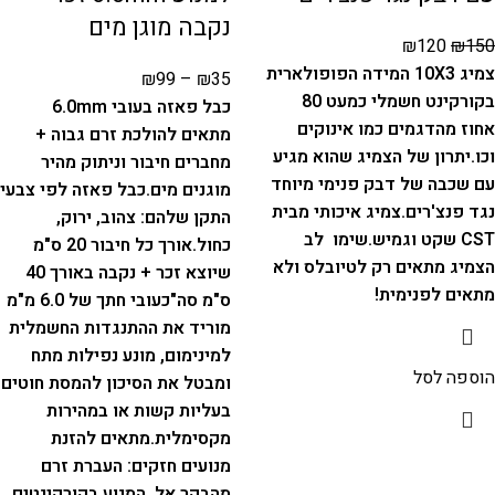
נקבה מוגן מים
₪
120
₪
150
צמיג 10X3 המידה הפופולארית
₪
99
–
₪
35
בקורקינט חשמלי כמעט 80
כבל פאזה בעובי 6.0mm
אחוז מהדגמים כמו אינוקים
מתאים להולכת זרם גבוה +
וכו.
יתרון של הצמיג שהוא מגיע
מחברים חיבור וניתוק מהיר
עם שכבה של דבק פנימי מיוחד
מוגנים מים.
כבל פאזה לפי צבעי
נגד פנצ'רים.
צמיג איכותי מבית
התקן שלהם: צהוב, ירוק,
CST שקט וגמיש.
שימו לב
כחול.
אורך כל חיבור 20 ס"מ
הצמיג מתאים רק לטיובלס ולא
שיוצא זכר + נקבה באורך 40
מתאים לפנימית!
ס"מ סה"כ
עובי חתך של 6.0 מ"מ
מוריד את ההתנגדות החשמלית
למינימום, מונע נפילות מתח
הוספה לסל
ומבטל את הסיכון להמסת חוטים
בעליות קשות או במהירות
מקסימלית.
מתאים להזנת
מנועים חזקים: העברת זרם
מהבקר אל המנוע בקורקינטים