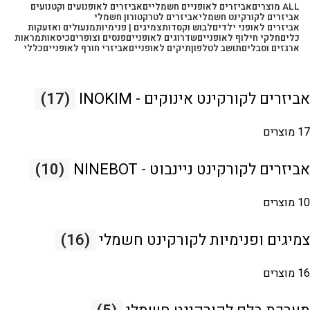
ALL
מוצרים
אביזרים לאופניים חשמליים
אביזרים לאופנועים וקטנועים
אביזרים לקורקינט חשמלי
אביזרים לטרקטורון חשמלי
אביזרים לאופני ילדים
לבוש וקסדות
צמיגים | פנימיות
מנעולים ואזעקות
כלים
חלקי חילוף לאופניים
שדרוגים לאופניים
פנסים וצופרים
כיסאות
מראות
ארגזים וסבלים
תושב לטלפון
תיקים לאופניים
אביזרי חורף לאופניים
כללי
אביזרים לקורקינט אינוקים - INOKIM
(17)
17 מוצרים
אביזרים לקורקינט ניינבוט - NINEBOT
(10)
10 מוצרים
צמיגים ופנימיות לקורקינט חשמלי
(16)
16 מוצרים