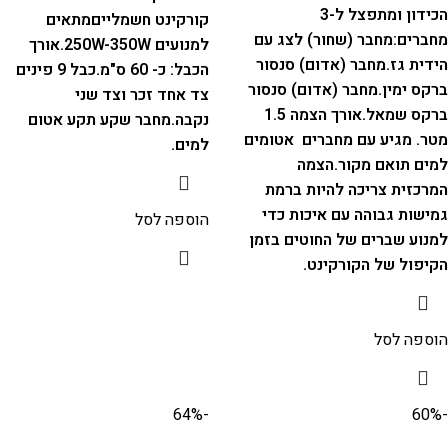
הכידון ומתפצל ל-3
קורקינט חשמליים
מתאים
מחברים:
מחבר (שחור) לצג עם
למנועים 250W-350W.
אורך
הידית גז.
מחבר (אדום) סנסור
הכבל: כ- 60 ס"מ.
כבל 9 פינים
ברקס ימין.
מחבר (אדום) סנסור
צד אחד זכר וצד שני
ברקס שמאל.
אורך הצמה 1.5
נקבה.
מחבר שקע תקע אטום
מטר. מגיע עם מחברים אטומים
למים.
למים תואם מקור.
הצמה
המרכזית צריכה להיות ברמת
גמישות גבוהה עם איכות כדי
הוספה לסל
למנוע שברים של החוטים בזמן
הקיפול של הקורקינט.
הוספה לסל
-64%
-60%