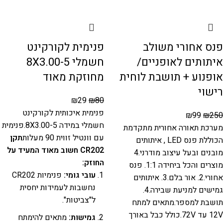
פנס אחורי משולב
פנימית לקורקינט
איתותים לאופניים/
חשמלי 8X3.00-5
אופנוע + תושבת לוחית
מחוזקת מאוד
רישוי
₪
29
₪
80
פנימית איכותית לקורקינט
₪
99
₪
250
חשמלי במידה 8X3.00-5.פנימית
מערכת תאורה אחורית מתקדמת
עם וונטיל זווית 90 מעלות
תקן
הכוללת פנס LED , איתותים
CR202 חשוב מאוד המעיד על
מובנים ובעל עיצוב מודרני.4
החוזק:
מוצרים והכל ביחידה 1:1. פנס
עובי גומי:
פנימיות CR202
אחורי.2. אור בלם.3. איתותים
נחשבות לעמידות יחסית
גמישים למניעת שבירה.4.
ל"צביטות".
תושבת למספר.מתאים למתח
12V עד 72V.כולל כבל באורך
גמישות:
מתאים להימתח