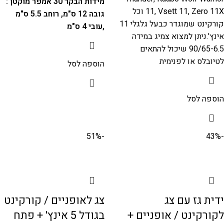
מידות הבקר 30 אמפר מוקטן :
11, Vsett 11, Zero 11X וכל
גובה 12 ס"מ, רוחב 5.5 ס"מ
קורקינט שמוגדר כבעל גלגלי 11
,עובי 4 ס"מ
אינץ'.ניתן למצוא
צמיג במידה
90/65-6.5
שיכול להתאים
לטיובלס או לפנימית
הוספה לסל
הוספה לסל
-51%
-43%
ידית גז עם צג
צג לאופניים / קורקינט
לקורקינט / אופניים +
בגודל 5 אינץ' + פתח