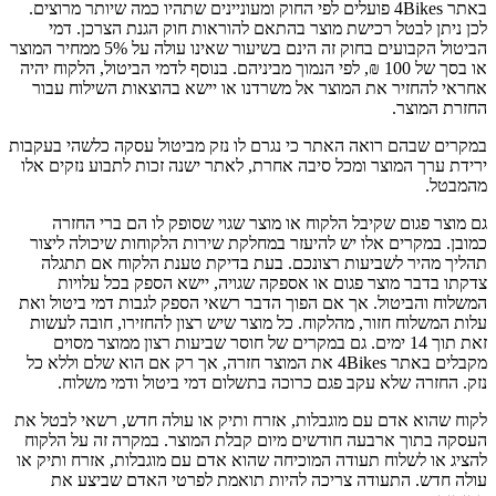
באתר 4Bikes פועלים לפי החוק ומעוניינים שתהיו כמה שיותר מרוצים.
לכן ניתן לבטל רכישת מוצר בהתאם להוראות חוק הגנת הצרכן. דמי
הביטול הקבועים בחוק זה הינם בשיעור שאינו עולה על 5% ממחיר המוצר
או בסך של 100 ₪, לפי הנמוך מביניהם. בנוסף לדמי הביטול, הלקוח יהיה
אחראי להחזיר את המוצר אל משרדנו או יישא בהוצאות השילוח עבור
החזרת המוצר.
במקרים שבהם רואה האתר כי נגרם לו נזק מביטול עסקה כלשהי בעקבות
ירידת ערך המוצר ומכל סיבה אחרת, לאתר ישנה זכות לתבוע נזקים אלו
מהמבטל.
גם מוצר פגום שקיבל הלקוח או מוצר שגוי שסופק לו הם ברי החזרה
כמובן. במקרים אלו יש להיעזר במחלקת שירות הלקוחות שיכולה ליצור
תהליך מהיר לשביעות רצונכם. בעת בדיקת טענת הלקוח אם תתגלה
צדקתו בדבר מוצר פגום או אספקה שגויה, יישא הספק בכל עלויות
המשלוח והביטול. אך אם הפוך הדבר רשאי הספק לגבות דמי ביטול ואת
עלות המשלוח חזור, מהלקוח. כל מוצר שיש רצון להחזירו, חובה לעשות
זאת תוך 14 ימים. גם במקרים של חוסר שביעות רצון ממוצר מסוים
מקבלים באתר 4Bikes את המוצר חזרה, אך רק אם הוא שלם וללא כל
נזק. החזרה שלא עקב פגם כרוכה בתשלום דמי ביטול ודמי משלוח.
לקוח שהוא אדם עם מוגבלות, אזרח ותיק או עולה חדש, רשאי לבטל את
העסקה בתוך ארבעה חודשים מיום קבלת המוצר. במקרה זה על הלקוח
להציג או לשלוח תעודה המוכיחה שהוא אדם עם מוגבלות, אזרח ותיק או
עולה חדש. התעודה צריכה להיות תואמת לפרטי האדם שביצע את