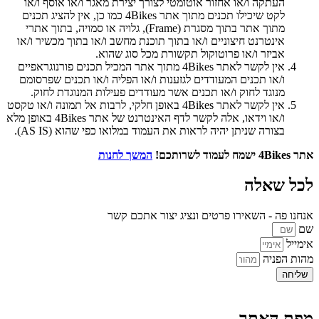
העתקה ו/או אחזור אוטומטי לצורך יצירת מאגר ו/או אוסף ו/או
לקט שיכילו תכנים מתוך אתר 4Bikes כמו כן, אין להציג תכנים
מתוך אתר בתוך מסגרת (Frame), גלויה או סמויה, בתוך אתרי
אינטרנט חיצוניים ו/או בתוך תוכנת מחשב ו/או בתוך מכשיר ו/או
אביזר ו/או פרוטוקול תקשורת מכל סוג שהוא.
אין לקשר לאתר 4Bikes מתוך אתר המכיל תכנים פורנוגראפיים
ו/או תכנים המעודדים לגזענות ו/או הפליה ו/או תכנים שפרסומם
מנוגד לחוק ו/או תכנים אשר מעודדים פעילות המנוגדת לחוק.
אין לקשר לאתר 4Bikes באופן חלקי, לרבות אל תמונה ו/או טקסט
ו/או וידאו, אלה לקשר לדף האינטרנט של אתר 4Bikes באופן מלא
בצורה שניתן יהיה לראות את העמוד במלואו כפי שהוא (AS IS).
אתר 4Bikes ישמח לעמוד לשרותכם!
המשך לחנות
לכל שאלה
אנחנו פה - השאירו פרטים ונציג יצור אתכם קשר
שם
אימייל
מהות הפניה
שליחה
מפת האתר