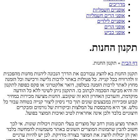
מדריכים
אופניים חשמליות
אופני הרים חשמליות
אופניים לילדים
אופני הרים
אופני כביש
תקנון החנות.
דף הבית
»
תקנון החנות.
תקנון החנות בא להציג עבורכם את הדרך הנכונה ליהנות מחנות מהפכנית
זו ולהרוויח בכל קנייה. כל פעילות באתר לרבות גלישה ורכישה וכל הזמנה
מחוץ לאתר לרבות הזמנה בטלפון, דואר אלקטרוני או פקס כפופה לתקנון
זה והיא מביעה הסכמה לכָתוב בו. התקנון ניתן לשינוי ללא כל הודעה
מוקדמת, והעדכון האחרון הוא זה שקובע. החנות מציעה מכירות במחיר
קבוע ומכירות במבצעים שונים תוך כדי ניסיון ליצור קנייה בטוחה עבור כל
גולש. אך היא מתבססת על המלצות וביקורות של גורמים ומבקרים
חיצוניים בלבד ולכן אינה אחראית לטיב ואיכות המוצר בפועל.
האתר מציע מגוון רחב של מוצרים בעלי תכונות ויכולות שונות. אי לכך
חשוב להבין שתמונות המוצרים השונים באתר משמשות להמחשה בלבד
ואין הן יכולות להציג את המוצר בצורה מדויקת. לכן יש להיות ערניים