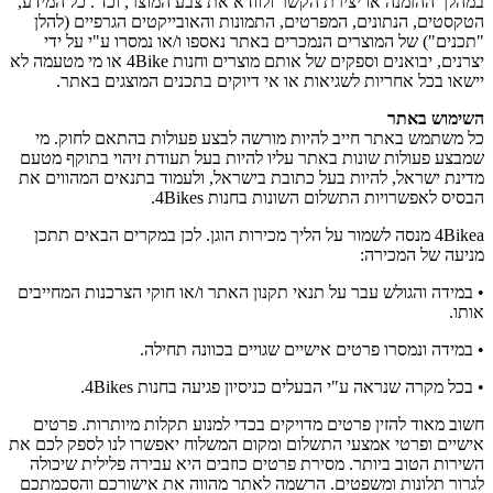
במהלך ההזמנה או יצירת הקשר ולוודא את צבע המוצר, וכד'. כל המידע,
הטקסטים, הנתונים, המפרטים, התמונות והאובייקטים הגרפיים (להלן
"תכנים") של המוצרים הנמכרים באתר נאספו ו/או נמסרו ע"י על ידי
יצרנים, יבואנים וספקים של אותם מוצרים וחנות 4Bike או מי מטעמה לא
יישאו בכל אחריות לשגיאות או אי דיוקים בתכנים המוצגים באתר.
השימוש באתר
כל משתמש באתר חייב להיות מורשה לבצע פעולות בהתאם לחוק. מי
שמבצע פעולות שונות באתר עליו להיות בעל תעודת זיהוי בתוקף מטעם
מדינת ישראל, להיות בעל כתובת בישראל, ולעמוד בתנאים המהווים את
הבסיס לאפשרויות התשלום השונות בחנות 4Bikes.
4Bikea מנסה לשמור על הליך מכירות הוגן. לכן במקרים הבאים תתכן
מניעה של המכירה:
• במידה והגולש עבר על תנאי תקנון האתר ו/או חוקי הצרכנות המחייבים
אותו.
• במידה ונמסרו פרטים אישיים שגויים בכוונה תחילה.
• בכל מקרה שנראה ע"י הבעלים כניסיון פגיעה בחנות 4Bikes.
חשוב מאוד להזין פרטים מדויקים בכדי למנוע תקלות מיותרות. פרטים
אישיים ופרטי אמצעי התשלום ומקום המשלוח יאפשרו לנו לספק לכם את
השירות הטוב ביותר. מסירת פרטים כוזבים היא עבירה פלילית שיכולה
לגרור תלונות ומשפטים. הרשמה לאתר מהווה את אישורכם והסכמתכם