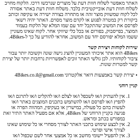
האתר מאפשר לשלוח חוות דעת על מוצרים שנרכשו דרכו. הלקוח מחויב
לשלוח חוות דעת אובייקטיבית בלבד. משלוח חוות דעת באתר אסורה
לכל לקוח שמשווק מוצר זהה או מתחרה בצורה ישירה או עקיפה וכותב
ביקורת רק במטרה לפגוע או לקדם מוצר מסוים. האתר יהיה רשאי
לפרסם את המשוב שהתקבל יחד עם שמו המלא של הלקוח בעמוד
המוצר, בפייסבוק, בפורום או בכל כלי שיווקי אחר. לקוח שאינו מעוניין
ששמו המלא יפורסם יחד עם המשוב, אחראי להודיע על כך ל-4Bikes.
שירות לקוחות ויצירת קשר
4Bikes הוא אתר איכותי המעוניין להציג גישה שונה וקשובה יותר עבור
ציבור לקוחותיו. לכן גולשי האתר זוכים לאפשרויות נרחבות יותר של יצירת
קשר למטרות שונות.
• יצירת קשר באמצעות דואר אלקטרוני 4Bikes.co.il@gmail.com
קניין רוחני
אין להעתיק ו/או לשכפל ו/או לצלם ו/או להקליט ו/או לתרגם ו/או
להפיץ ו/או לפרסם ו/או להשתמש בתכנים המוצגים באתר ו/או
לעשות בהם כל פעולה, במישרין או בעקיפין, המהווה הפרה או
פגיעה בקניין הרוחני של 4Bikes, אלא אם מפעיל האתר התיר זאת
במפורש בכתב ומראש.
אין לבצע שימוש בתכני האתר לצורך מסחרי או כל שימוש שאינו
לצורך אישי ופרטי.
אין להפעיל יישומי מחשב או כל אמצעי אחר לשם שכפול ו/או