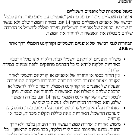
ההזמנה.
ביטול עסקאות של אופניים חשמליים
אופניים חשמליים מוגדרים על פי חוק "אופניים עם מנוע עזר". ניתן לבטל
רכישה של אופניים חשמליים בתוך 14 יום, במידה והמוצר שלם ולא נעשה
בו שימוש. הפעלה של אופניים חשמליים, חיבור סוללה לחשמל או הרכבה
שלהם מבטלת את האפשרות להחזיר את המוצר.
הבהרות לגבי רכישה של אופניים חשמליים וקורקינט חשמלי דרך אתר
4Bikes
משלוח אופניים וקורקינט חשמלי לבית הלקוח אינו כולל הרכבה.
באחריות הלקוח לוודא כי כל הברגים מחוזקים ולנפח צמיגים במידת
הצורך.
אין החזר כספי או החזרה של אופניים או קורקינט חשמלי לאחר
הקנייה מאחר ומדובר בכלי תחבורה כהגדרתו בפקודת התעבורה.
הפעלה של אופניים או קורקינט חשמלי, חיבור סוללה לחשמל או
הרכבה שלהם מבטלת את האפשרות להחזיר את המוצר. ניתן
לבטל רכישה של קורקינט חשמלי בתוך 14 יום, במידה והמוצר
שלם, הוא באריזתו המקורית ולא נעשה בו שימוש.
האחריות על האופניים/קורקינט ניתנת על המנוע, בקר, סוללה, צג
ומערכת החשמל. האחריות אינה כוללת תקלות מכניות, שבר או
קורוזיה.
מימוש אחריות ושירות למוצר נעשה דרך היבואן בלבד ולא דרך
החנות. מרגע שהמוצר נמסר לידי הלקוח, כבר מהיום הראשון – כל
התנהלות הקשורה לשירות ואחריות נעשית אל מול היבואן בלבד.