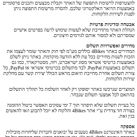
להצטרפות לרשימת התפוצה של האתר וקבלת מבצעים ותכנים פרסומיים
באמצעות הדואר האלקטרוני שלכם. להסרה מרשימת התפוצה ניתן
לפנות לשירות הלקוחות.
אבטחה ומדיניות פרטיות
הנהלת האתר מתחייבת שלא לעשות שימוש לרעה בפרטים אישיים
שמסרתם ולא למסור אותם לגורמים חיצוניים.
מחירים ואפשרויות תשלום
המחירים באתר 4Bikes כוללים מע"מ לפי חוק והאתר שומר לעצמו את
הזכות לשנות מחירים בכל עת ללא הודעה מוקדמת. באתר ניתן לשלם
באמצעות כרטיסי אשראי מסוג ישראכרט, ויזה, מסטרקארד, כמו גם
תשלום באמצעות PayPal. לבד מתשלום בכרטיסי אשראי או PayPal, כל
צורת תשלום אחרת מחייבת תיאום מראש הכולל יצירת קשר עם מחלקת
שירות הלקוחות.
המוצרים שנרכשו באתר יסופקו רק לאחר השלמת כל תהליך התשלום
בהתאם לכל אמצעי תשלום שנבחר.
כל בעיית תשלום שלא תיפתר תוך 7 ימי עסקים תאפשר ביטול ההזמנה
בצורה חד צדדית ע"י אתר 4Bikes והלקוח לא יוכל לתבוע ו/או להאשים
בגין זאת.
אספקה
באתר האינטרנט 4Bikes נשענים על יבואנים וחברות שליחויות מובילות