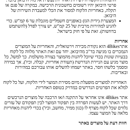
פרטי היבואן יהיו רשומים בחשבונית הרכישה. במקרה של פגם או
תקלה, באחריות הלקוח למסור את הכלי למעבדת השירות של
היבואן.
המצערת (ידית הגז) באופניים חשמליים מוגבלת עד 6 קמ"ש. כדי
להגיע למהירות מרבית של 25 קמ"ש, יש צורך לפדל (להשתמש
בדוושות). זאת על פי חוק בישראל.
אחריות
אתר4Bikes הוא נקודת מכירה וירטואלית, והאחריות על המוצרים
הנמכרים בו מגיעה בד"כ מהיבואן. יחד עם זאת האתר מלווה כל לקוח
בבעיות שונות בכדי שיוכל ליהנות מהמוצר בצורה מושלמת. כך למשל, כל
מוצר מגיע עם הניירת הנדרשת (תעודת אחריות, קבלה, וכיו'), אך במידה
ומסמך כלשהו חסר, באתר ישמחו להשלים אותו עבורכם במהירות
ובאדיבות.
האחריות למוצרים מופעלת מיום מסירת המוצר לידי הלקוח, ועל כל לקוח
למלא את הפרטים הנדרשים במדויק בטופס האחריות.
אתר 4Bikes אינו אחראי על התקנה ו/או הרכבה של מוצרים הנרכשים
דרך האתר. יש לעשות הפרדה בין תפקוד המוצר לבין תפקודם של עזרים
נלווים שכל לקוח מצרף לו (כגון ממיר, מחשב, וכיו') בכדי ליהנות מאחריות
מלאה על המוצר עצמו.
חוות דעת על מוצרים באתר