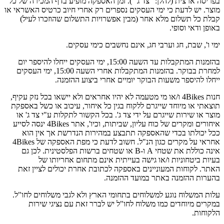
בפריסה ארצית (להלן: "צד ג'"). זמן האספקה מופיע בדף המכירה של כל
מוצר. יש לדעת כי ימי העסקים נספרים רק אחרי חיוב כרטיס האשראי או
קבלת כל תשלום מלא אחר (מבין אפשרויות התשלום שהוזכרו לעיל)
באופן ודאי וסופי.
ימי ו', שבת, חג וערבי חג, אינם נחשבים כימי עסקים.
בהזמנות המתקבלות עד השעה 15:00, ימי העסקים ייחלו להיספר יום
למחרת בבוקר. בהזמנות המתקבלות אחרי השעה 15:00, ימי העסקים
ייחלו להיספר משעות הבוקר יומיים אחרי ביצוע ההזמנה.
חנות 4Bikes ו/או מי מטעמה לא יהיו אחראים ולא יישאו בכל נזק עקיף,
תוצאתי או מיוחד שייגרם ללקוח בגין כל איחור, עיכוב או כשל באספקת
מוצר או שירות שייגרם על ידי צד ג'. בכל הקשור לתקלות ע"י צד ג' או
איחורים ומקרים של כוח עליון, שביתות, וכיו', אתר 4Bikes ינסה לסייע
ככל יכולתו בכדי שהאספקה תתבצע במהירות הנדרשת אך אין הוא
אחראי על מקרים כגון הנ"ל. חשוב לדעת כי מפת האספקה של 4Bikes
אינה כוללת את שטחי A ו-B או שטחים ברשות הפלסטינית. לכן גם
בעיות ביטחוניות ו/או גישה בעייתית אינם מתחום אחריותו של
האתר. לקוחות המעוניינים באספקה לכתובת אחרת יכולים לציין זאת
בהערות ההזמנה באתר במועד ההזמנה.
עלות המשלוח נוגע למשלוחים בתחומי הארץ ולא לגבי משלוחים לחו"ל.
במקרים מיוחדים כמו משלוח לחו"ל יש לברר זאת עם נציגי שירות
הלקוחות.