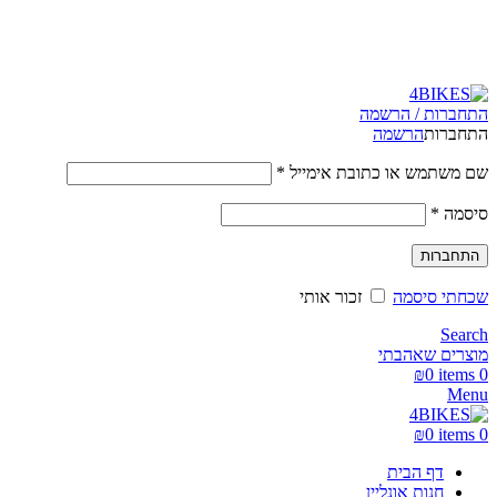
משלוחים מהירים לכל הארץ תוך 3-4 ימי עסקים.
משלוחים מהירים עם UPS תוך 3-5 ימים
התחברות / הרשמה
התחברות
הרשמה
שם משתמש או כתובת אימייל
*
סיסמה
*
התחברות
שכחתי סיסמה
זכור אותי
Search
מוצרים שאהבתי
₪
0
items
0
Menu
₪
0
items
0
דף הבית
חנות אונליין