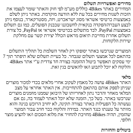
מחירים ואפשרויות תשלום
המחירים באתר 4Bikes כוללים מע"מ לפי חוק והאתר שומר לעצמו את
הזכות לשנות מחירים בכל עת ללא הודעה מוקדמת. באתר ניתן לשלם
באמצעות כרטיסי אשראי מסוג ישראכרט, ויזה, מסטרקארד, בנוסף ניתן
לבצע העברה/הפקדה בנקאית לחשבוננו שבבנק הפועלים, כמו גם תשלום
באמצעות PayPal. לבד מתשלום בכרטיסי אשראי או PayPal, כל צורת
תשלום אחרת מחייבת תיאום מראש הכולל יצירת קשר עם מחלקת
שירות הלקוחות.
המוצרים שנרכשו באתר יסופקו רק לאחר השלמת כל תהליך התשלום
בהתאם לכל אמצעי תשלום שנבחר. כל בעיית תשלום שלא תיפתר תוך 7
ימי עסקים תאפשר ביטול ההזמנה בצורה חד צדדית ע"י אתר 4Bikes
והלקוח לא יוכל לתבוע ו/או להאשים בגין זאת.
מלאי
האתר 4Bikes עושה כל מאמץ לעקוב אחרי מלאים בכדי למכור מוצרים
שניתן לספק אותם בהתאם להתחייבות. אין האתר אחראי על מצב
המלאי מאחר והדבר נתון לאחריותו של היבואן שממנו מוזמנים מוצרים
שנרכשו באתר. בשל כך, הזמנה שלא יוכל האתר לעמוד בה, גם אם
נעשתה כל הפעילות באתר בצורה תקינה, לא יחויב הרוכש בגינה והוא
מוותר על טענתו כנגד האתר. במידה והלקוח כבר חויב עבור המוצר
שהזמין, תהיה 4Bikes מחויבת להחזיר את מלוא הסכום ו/או להציע מוצר
חלופי.
ביטולים והחזרות