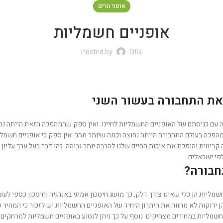
אופני הרים
אופניים חשמליות
Posted by
Ofis
את התחבורה בעשור השני
 כניסתם של האופניים החשמליות לחיינו. ואין ספק שהמהפכה הזאת הייתה נחוצ
הפכה בעולם התחבורה הייתה נחוצה וכמה שיותר מהר. אין ספק כי אופניים חשמלי
ריטית והופכת את איכות החיים שלנו להרבה יותר גבוהה. זהו דבר בעל ערך עליו
פי ישראלים.
חבורה?
מליות הן כלי שאינו צורך דלק, כך מושג חיסכון אמתי באנרגיה וחיסכון כספי ל
הן ירוקות לא מהווה את היתרון היחיד של האופניים החשמליות יש לזכור כי המחיר ש
שמליות במחירים מצחיקים. נוסף על כך ניתן לנסוע באופניים חשמליות למרחקים ג