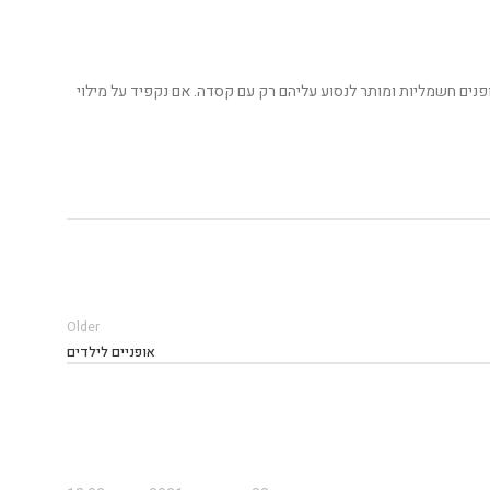
י עלינו להקפיד על בטיחות האופניים ולנסוע בבטחה באופניים אלו. רק ילדים מעל גיל 16 רשאים לנסוע באופנים חשמליות ומותר לנסוע עליהם רק עם קסדה. אם נקפיד על מילוי
Older
אופניים לילדים