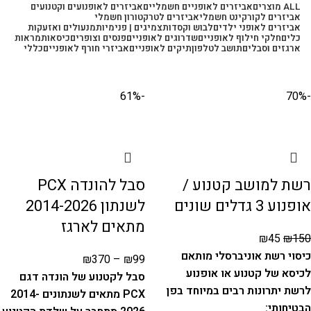
ALL
מוצרים
אביזרים לאופניים חשמליים
אביזרים לאופנועים וקטנועים
אביזרים לקורקינט חשמלי
אביזרים לטרקטורון חשמלי
אביזרים לאופני ילדים
לבוש וקסדות
צמיגים | פנימיות
מנעולים ואזעקות
כלים
חלקי חילוף לאופניים
שדרוגים לאופניים
פנסים וצופרים
כיסאות
מראות
ארגזים וסבלים
תושב לטלפון
תיקים לאופניים
אביזרי חורף לאופניים
כללי
-61%
-70%
רשת למושב קטנוע /
סבל להונדה PCX
אופנוע 3 גדלים שונים
לשנתון 2014-2026
מתאים לארגז
₪
45
₪
150
כיסוי רשת אוניברסלי מותאם
₪
370
–
₪
99
לכיסא של קטנוע או אופנוע
סבל לקטנוע של הונדה דגם
לרשת יתרונות רבים במיוחד בפן
PCX מתאים לשנתונים 2014-
הבטיחותי: