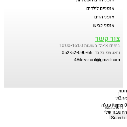
אופניים לילדים
אופני הרים
אופני כביש
צור קשר
בימים א'-ה': בשעות 10:00-16:00
וואטצפ בלב
ד:
052-52-090-66
4Bikes.co.il@gmail.com
חנות
אהבתי
0
items
עגלה
החשבון שלי
Search
התחל להקליד כדי לראות מוצרים שאתה מחפש.