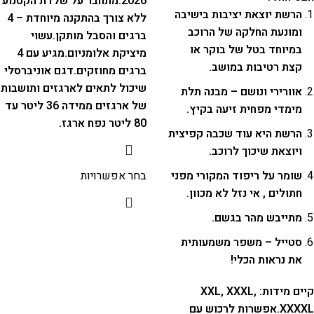
2026.
מתחבר על שלדת הקטנוע
הרשת יוצאת יציבות בישיבה
ללא צורך בהתקנה מיוחדת – 4
ומונעת החלקה של הרוכב
ברגים והסבל מותקן.
עשוי
במיוחד בטל של בוקר או
מיציקת אלומניום.
מגיע עם 4
קצת רטיבות במושב.
ברגים מחוזקים.
דגם אוניברסלי
שיכול לתאים לארגזים ותושבות
אוורירי ונושם – מבנה תלת
של ארגזים ממידה 36 ליטר עד
מימדי מפחית זיעה בקיץ.
80 ליטר נפח ארגז.
הרשת היא עוד שכבה קפיצית
ויוצאת שיכוך לרוכב.
שומר על ריפוד המקורי מפני
בחר אפשרויות
חתולים , אי נזל לא מכוון.
מתייבש מהר בגשם.
סטייל – משפר משמעותית
את נראות הכלי!
קיים מידות: XXL, XXXL,
XXXXL.
אפשרות לרכוש עם