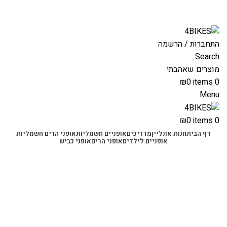
משלוחים מהירים לכל הארץ תוך 3-4 ימי עסקים.
משלוחים מהירים עם UPS תוך 3-5 ימים
התחברות / הרשמה
Search
מוצרים שאהבתי
₪
0
items
0
Menu
₪
0
items
0
דף הבית
חנות אונליין
מדריכים
אופניים חשמליות
אופני הרים חשמליות
אופניים לילדים
אופני הרים
אופני כביש
הונדה PCX
קטגוריות