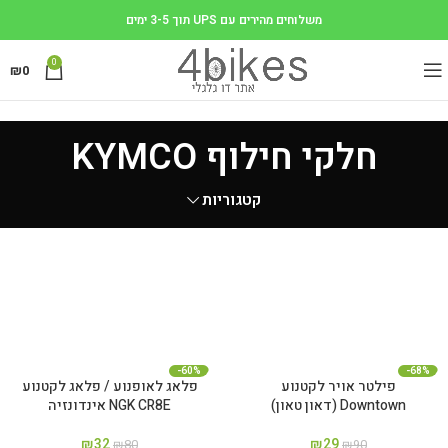
משלוחים מהירים עם UPS תוך 3-5 ימים
0
₪
0
חלקי חילוף KYMCO
קטגוריות
-60%
-68%
פילטר אויר לקטנוע
פלאג לאופנוע / פלאג לקטנוע
Downtown (דאון טאון)
NGK CR8E אינדונזיה
₪
32
₪
29
₪
80
₪
90